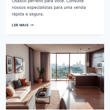
Osasco perfeito para você. Consulte
nossos especialistas para uma venda
rápida e segura.
APARTAMENTO
LER MAIS
A
VENDA
EM
OSASCO:
GUIA
COMPLETO
PARA
VENDA
RÁPIDA