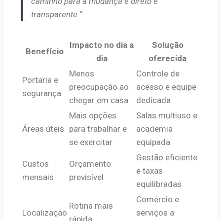
caminho para a mudança é direto e
transparente.”
Impacto no dia a
Solução
Benefício
dia
oferecida
Menos
Controle de
Portaria e
preocupação ao
acesso e equipe
segurança
chegar em casa
dedicada
Mais opções
Salas multiuso e
Áreas úteis
para trabalhar e
academia
se exercitar
equipada
Gestão eficiente
Custos
Orçamento
e taxas
mensais
previsível
equilibradas
Comércio e
Rotina mais
Localização
serviços a
rápida