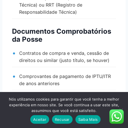
Técnica) ou RRT (Registro de
Responsabilidade Técnica)
Documentos Comprobatórios
da Posse
Contratos de compra e venda, cessão de
direitos ou similar (justo título, se houver)
Comprovantes de pagamento de IPTU/ITR
de anos anteriores
Contas de água, luz, telefone antigas
Nós utilizamos cookies para garantir que você tenha a melhor
experiência em nosso site. Se você continua a usar este site,
assumimos que você está satisfeito.
Recibos de materiais de construção ou
Aceitar
Recusar
Saiba Mais
reformas